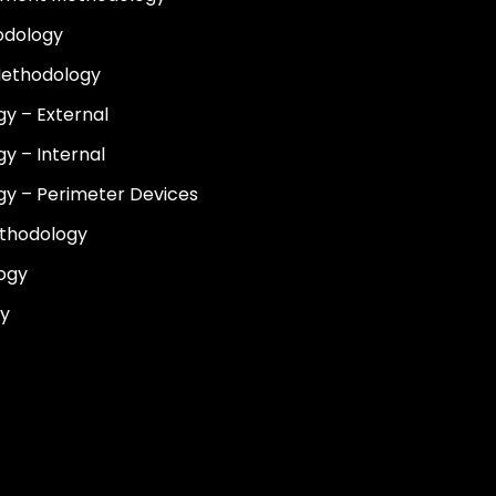
odology
 Methodology
y – External
y – Internal
gy – Perimeter Devices
ethodology
ogy
gy