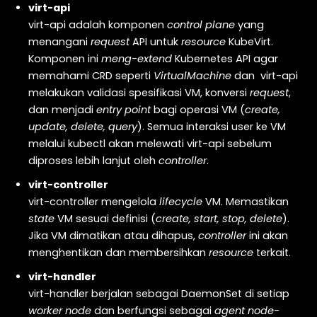
virt-api
virt-api adalah komponen
control plane
yang
menangani
request
API untuk
resource
KubeVirt.
Komponen ini
meng-extend
Kubernetes API agar
memahami CRD seperti
VirtualMachine
dan virt-api
melakukan validasi spesifikasi VM, konversi
request
,
dan menjadi
entry point
bagi operasi VM (
create,
update, delete, query
). Semua interaksi user ke VM
melalui kubectl akan melewati virt-api sebelum
diproses lebih lanjut oleh
controller
.
virt-controller
virt-controller mengelola
lifecycle
VM. Memastikan
state
VM sesuai definisi (
create, start, stop, delete
).
Jika VM dimatikan atau dihapus,
controller
ini akan
menghentikan dan membersihkan
resource
terkait.
virt-handler
virt-handler berjalan sebagai DaemonSet di setiap
worker node
dan berfungsi sebagai
agent node-