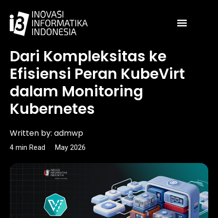
Skip
to
content
Article
Dari Kompleksitas ke
Efisiensi Peran KubeVirt
dalam Monitoring
Kubernetes
Written by:
admwp
4
min
Read
May 2026