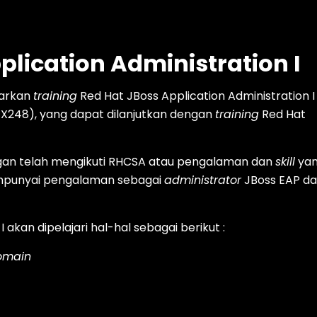
plication Administration I
warkan
training
Red Hat JBoss Application Administration I
EX248), yang dapat dilanjutkan dengan
training
Red Hat
ngan telah mengikuti RHCSA atau pengalaman dan
skill
ya
punyai pengalaman sebagai
administrator
JBoss EAP d
 akan dipelajari hal-hal sebagai berikut :
omain