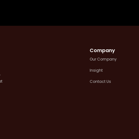
Company
Our Company
Insight
+
Contact Us
st