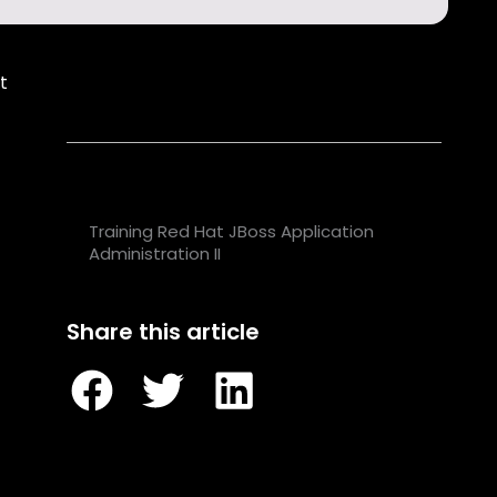
t
Table of Contents
Training Red Hat JBoss Application
Administration I
Training Red Hat JBoss Application
Administration II
Share this article