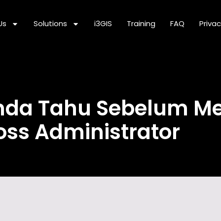
Us
Solutions
i3GIS
Training
FAQ
Privac
nda Tahu Sebelum Men
boss Administrator