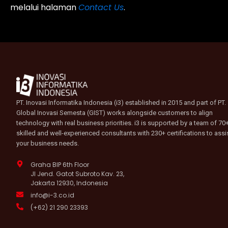
melalui halaman
Contact Us
.
PT. Inovasi Informatika Indonesia (i3) established in 2015 and part of PT.
Global Inovasi Semesta (GIST) works alongside customers to align
technology with real business priorities. i3 is supported by a team of 70
skilled and well-experienced consultants with 230+ certifications to assi
your business needs.
Graha BIP 6th Floor
Jl Jend. Gatot Subroto Kav. 23,
Jakarta 12930, Indonesia
info@i-3.co.id
(+62) 21 290 23393