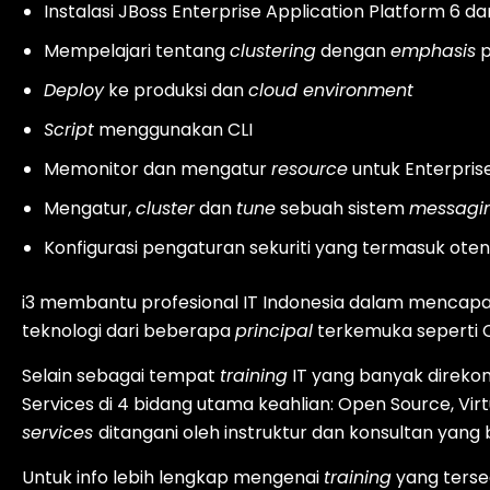
Instalasi JBoss Enterprise Application Platform 6
Mempelajari tentang
clustering
dengan
emphasis
p
Deploy
ke produksi dan
cloud environment
Script
menggunakan CLI
Memonitor dan mengatur
resource
untuk Enterpris
Mengatur,
cluster
dan
tune
sebuah sistem
messagi
Konfigurasi pengaturan sekuriti yang termasuk otent
i3 membantu profesional IT Indonesia dalam mencapa
teknologi dari beberapa
principal
terkemuka seperti C
Selain sebagai tempat
training
IT yang banyak direkom
Services di 4 bidang utama keahlian: Open Source, Virt
services
ditangani oleh instruktur dan konsultan yang 
Untuk info lebih lengkap mengenai
training
yang terse