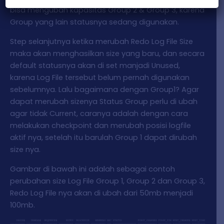
bisa mengubah kapasitas Group 2 & Group 3, karena
Group yang lain statusnya sedang digunakan.
Step selanjutnya ketika merubah Redo Log File Size
maka akan menghasilkan size yang baru, dan secara
default statusnya akan di set manjadi Unused,
karena Log File tersebut belum pernah digunakan
sebelumnya. Lalu bagaimana dengan Group1? Agar
dapat merubah sizenya Status Group perlu di ubah
agar tidak Current, caranya adalah dengan cara
melakukan checkpoint dan merubah posisi logfile
aktif nya, setelah itu barulah Group 1 dapat dirubah
size nya.
Gambar di bawah ini adalah sebagai contoh
perubahan size Log File Group 1, Group 2 dan Group 3,
Redo Log File nya akan di ubah dari 50mb menjadi
100mb.