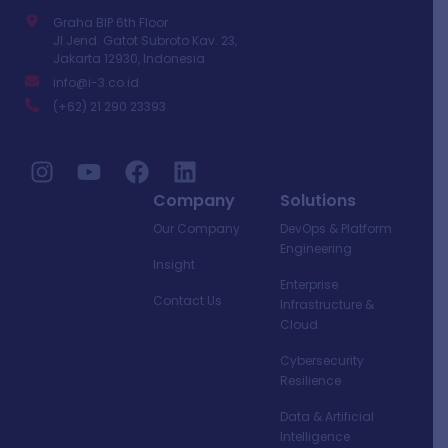
Graha BIP 6th Floor
Jl Jend. Gatot Subroto Kav. 23,
Jakarta 12930, Indonesia
info@i-3.co.id
(+62) 21 290 23393
I
Y
F
L
n
o
a
i
Company
Solutions
s
u
c
n
Our Company
DevOps & Platform
t
t
e
k
Engineering
a
u
b
e
Insight
g
b
o
d
Enterprise
Contact Us
Infrastructure &
r
e
o
i
Cloud
a
k
n
m
Cybersecurity
Resilience
Data & Artificial
Intelligence