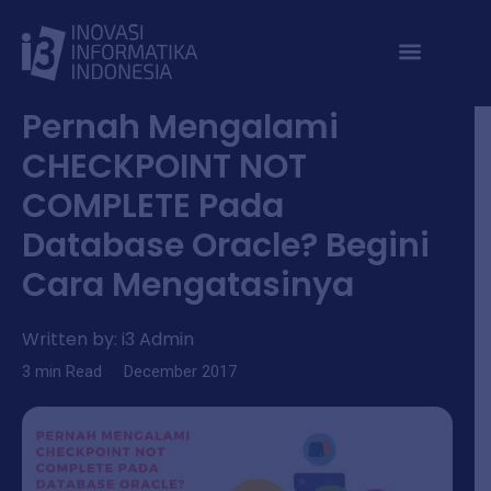
Skip
to
content
Article
Pernah Mengalami
CHECKPOINT NOT
COMPLETE Pada
Database Oracle? Begini
Cara Mengatasinya
Written by:
i3 Admin
3
min
Read
December 2017