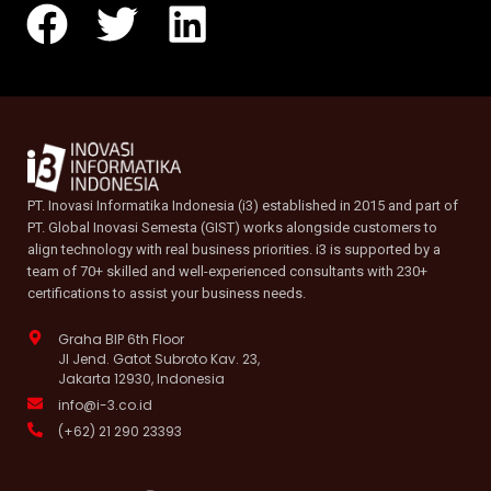
PT. Inovasi Informatika Indonesia (i3) established in 2015 and part of
PT. Global Inovasi Semesta (GIST) works alongside customers to
align technology with real business priorities. i3 is supported by a
team of 70+ skilled and well-experienced consultants with 230+
certifications to assist your business needs.
Graha BIP 6th Floor
Jl Jend. Gatot Subroto Kav. 23,
Jakarta 12930, Indonesia
info@i-3.co.id
(+62) 21 290 23393