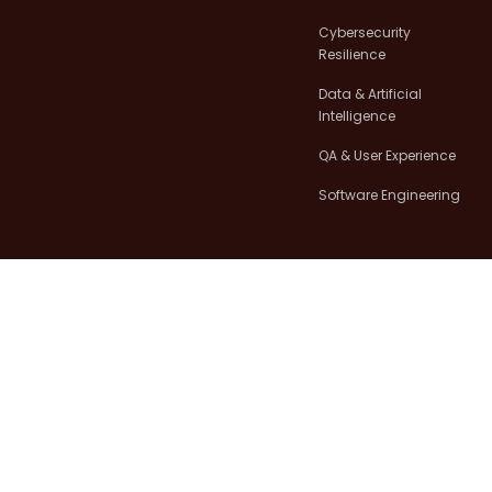
a
k
n
m
Cybersecurity
Resilience
Data & Artificial
Intelligence
QA & User Experience
Software Engineering