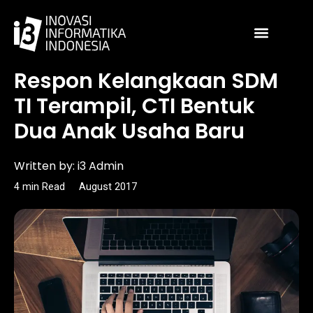
Skip
to
content
Article
Respon Kelangkaan SDM
TI Terampil, CTI Bentuk
Dua Anak Usaha Baru
Written by:
i3 Admin
4
min
Read
August 2017