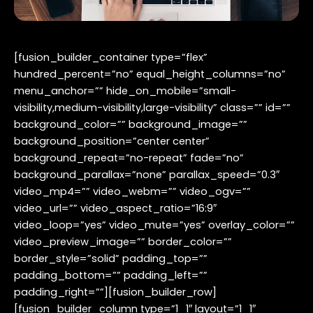
[fusion_builder_container type=”flex”
hundred_percent=”no” equal_height_columns=”no”
menu_anchor=”” hide_on_mobile=”small-
visibility,medium-visibility,large-visibility” class=”” id=””
background_color=”” background_image=””
background_position=”center center”
background_repeat=”no-repeat” fade=”no”
background_parallax=”none” parallax_speed=”0.3″
video_mp4=”” video_webm=”” video_ogv=””
video_url=”” video_aspect_ratio=”16:9″
video_loop=”yes” video_mute=”yes” overlay_color=””
video_preview_image=”” border_color=””
border_style=”solid” padding_top=””
padding_bottom=”” padding_left=””
padding_right=””][fusion_builder_row]
[fusion_builder_column type=”1_1″ layout=”1_1″