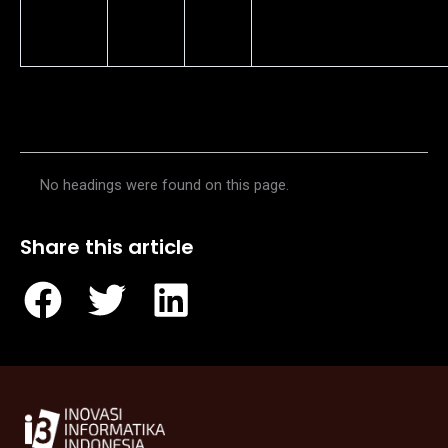
CTI
Luciana
525
luciana@computradete
Group
8066
Table of Contents
No headings were found on this page.
Share this article