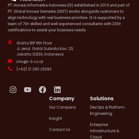
PT. Inovasi Informatika Indonesia (i3) established in 2015 and part of
PT. Global Inovasi Semesta (GIST) works alongside customers to
align technology with real business priorities. i3 is supported by a
team of 70+ skilled and well-experienced consultants with 230+
certifications to assist your business needs.
Graha BIP 6th Floor
Jl Jend. Gatot Subroto Kav. 23,
Jakarta 12930, Indonesia
info@i-3.co.id
(+62) 21 290 23393
I
Y
F
L
n
o
a
i
Company
Solutions
s
u
c
n
Our Company
DevOps & Platform
t
t
e
k
Engineering
a
u
b
e
Insight
g
b
o
d
Enterprise
Contact Us
Infrastructure &
r
e
o
i
Cloud