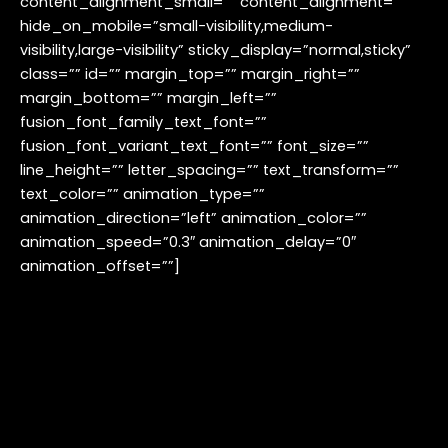
content_alignment_small=”” content_alignment=””
hide_on_mobile=”small-visibility,medium-
visibility,large-visibility” sticky_display=”normal,sticky”
class=”” id=”” margin_top=”” margin_right=””
margin_bottom=”” margin_left=””
fusion_font_family_text_font=””
fusion_font_variant_text_font=”” font_size=””
line_height=”” letter_spacing=”” text_transform=””
text_color=”” animation_type=””
animation_direction=”left” animation_color=””
animation_speed=”0.3″ animation_delay=”0″
animation_offset=””]
Jakarta, 15 Agustus 2017
– Tingginya permintaan
pasar terhadap SDM TI terampil menyusul lahirnya
digitalisasi bisnis telah menimbulkan tantangan bisnis
dalam memenuhi gap yang ada. Riset Manpower
Group mencatat TI menempati posisi teratas daftar
kelangkaan SDM di 2016, naik tujuh peringkat dari tahun