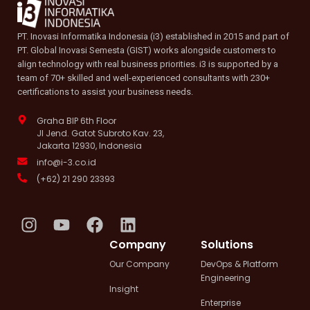
PT. Inovasi Informatika Indonesia (i3) established in 2015 and part of
PT. Global Inovasi Semesta (GIST) works alongside customers to
align technology with real business priorities. i3 is supported by a
team of 70+ skilled and well-experienced consultants with 230+
certifications to assist your business needs.
Graha BIP 6th Floor
Jl Jend. Gatot Subroto Kav. 23,
Jakarta 12930, Indonesia
info@i-3.co.id
(+62) 21 290 23393
I
Y
F
L
n
o
a
i
Company
Solutions
s
u
c
n
Our Company
DevOps & Platform
t
t
e
k
Engineering
a
u
b
e
Insight
g
b
o
d
Enterprise