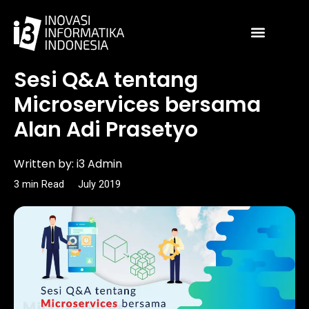
Skip
to
content
Article
Sesi Q&A tentang
Microservices bersama
Alan Adi Prasetyo
Written by:
i3 Admin
3
min
Read
July 2019