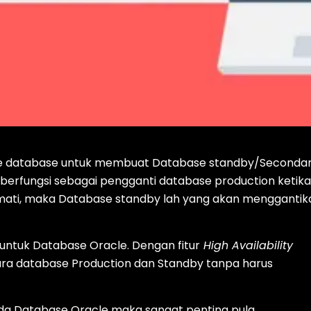
acle database untuk membuat Database standby/Seconda
erfungsi sebagai pengganti database production ketika
/mati, maka Database standby lah yang akan menggantik
untuk Database Oracle. Dengan fitur
High Availability
ra database Production dan Standby tanpa harus
pada Database Oracle maka sangat penting pula