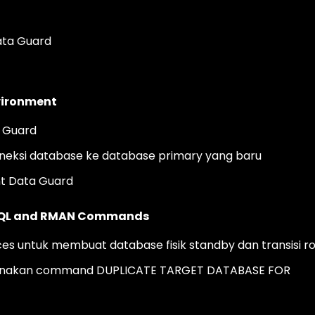
ata Guard
vironment
a Guard
neksi database ke database primary yang baru
nt Data Guard
g SQL and RMAN Commands
es untuk membuat database fisik standby dan transisi ro
gunakan command DUPLICATE TARGET DATABASE FOR