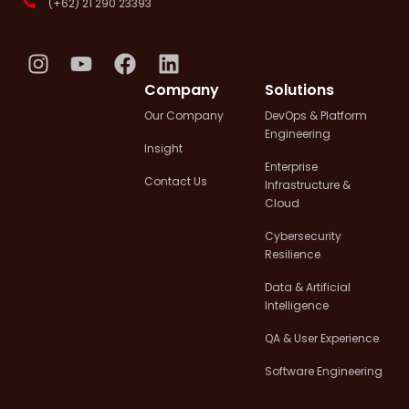
(+62) 21 290 23393
I
Y
F
L
n
o
a
i
Company
Solutions
s
u
c
n
Our Company
DevOps & Platform
t
t
e
k
Engineering
a
u
b
e
Insight
g
b
o
d
Enterprise
Contact Us
Infrastructure &
r
e
o
i
Cloud
a
k
n
m
Cybersecurity
Resilience
Data & Artificial
Intelligence
QA & User Experience
Software Engineering