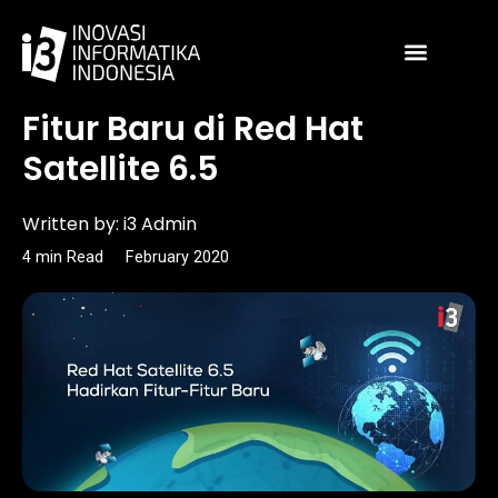
Skip
to
content
Article
Fitur Baru di Red Hat
Satellite 6.5
Written by:
i3 Admin
4
min
Read
February 2020