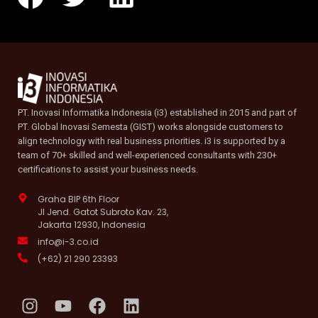
PT. Inovasi Informatika Indonesia (i3) established in 2015 and part of
PT. Global Inovasi Semesta (GIST) works alongside customers to
align technology with real business priorities. i3 is supported by a
team of 70+ skilled and well-experienced consultants with 230+
certifications to assist your business needs.
Graha BIP 6th Floor
Jl Jend. Gatot Subroto Kav. 23,
Jakarta 12930, Indonesia
info@i-3.co.id
(+62) 21 290 23393
I
Y
F
L