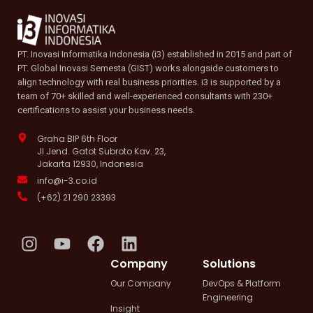
PT. Inovasi Informatika Indonesia (i3) established in 2015 and part of
PT. Global Inovasi Semesta (GIST) works alongside customers to
align technology with real business priorities. i3 is supported by a
team of 70+ skilled and well-experienced consultants with 230+
certifications to assist your business needs.
Graha BIP 6th Floor
Jl Jend. Gatot Subroto Kav. 23,
Jakarta 12930, Indonesia
info@i-3.co.id
(+62) 21 290 23393
I
Y
F
L
n
o
a
i
Company
Solutions
s
u
c
n
Our Company
DevOps & Platform
t
t
e
k
Engineering
a
u
b
e
Insight