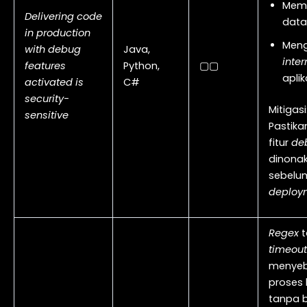
Mem
Delivering code
data 
in production
Men
with debug
Java,
inter
features
Python,
▢▢
aplik
activated is
C#
security-
Mitigasi
sensitive
Pastik
fitur
de
dinonak
sebelu
deploy
Regex
timeout
menye
proses 
tanpa b