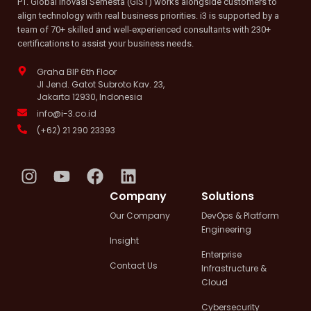
PT. Global Inovasi Semesta (GIST) works alongside customers to
align technology with real business priorities. i3 is supported by a
team of 70+ skilled and well-experienced consultants with 230+
certifications to assist your business needs.
Graha BIP 6th Floor
Jl Jend. Gatot Subroto Kav. 23,
Jakarta 12930, Indonesia
info@i-3.co.id
(+62) 21 290 23393
I
Y
F
L
n
o
a
i
Company
Solutions
s
u
c
n
Our Company
DevOps & Platform
t
t
e
k
Engineering
a
u
b
e
Insight
g
b
o
d
Enterprise
Contact Us
Infrastructure &
r
e
o
i
Cloud
a
k
n
m
Cybersecurity