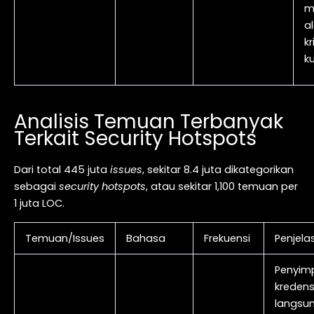
m
a
k
ku
Analisis Temuan Terbanyak
Terkait Security Hotspots
Dari total 445 juta
issues
, sekitar 8.4 juta dikategorikan
sebagai
security hotspots
, atau sekitar 1,100 temuan per
1 juta LOC.
Temuan/Issues
Bahasa
Frekuensi
Penjela
Penyim
kredens
langsun