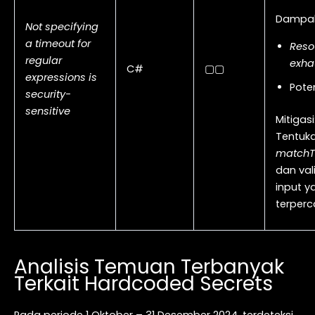
Dampak
Not specifying
a timeout for
Reso
regular
exha
C#
▢▢
expressions is
Pote
security-
sensitive
Mitigasi
Tentuk
matchT
dan val
input y
terperc
Analisis Temuan Terbanyak
Terkait Hardcoded Secrets