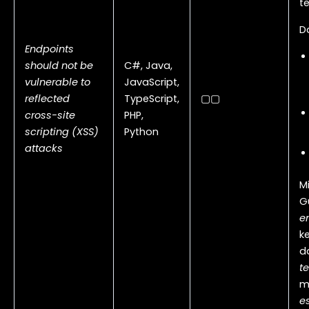
t
D
Endpoints
should not be
C#, Java,
vulnerable to
JavaScript,
reflected
TypeScript,
▢▢
cross-site
PHP,
scripting (XSS)
Python
attacks
Mi
G
e
k
d
t
m
e