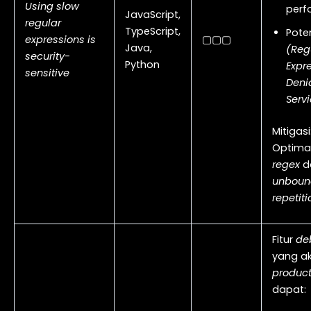
Using slow
perf
JavaScript,
regular
TypeScript,
Pote
expressions is
▢▢▢
Java,
(Reg
security-
Python
Expr
sensitive
Denia
Servi
Mitigasi
Optima
regex
d
unboun
repetiti
Fitur
de
yang akt
product
dapat: