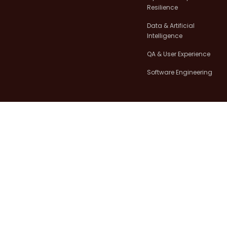
Resilience
Data & Artificial
Intelligence
QA & User Experience
Software Engineering