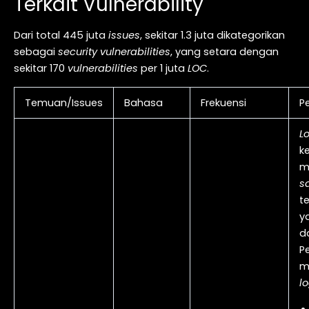
Terkait Vulnerability
Dari total 445 juta
issues
, sekitar 1.3 juta dikategorikan
sebagai
security vulnerabilities
, yang setara dengan
sekitar 170
vulnerabilities
per 1 juta
LOC
.
Temuan/Issues
Bahasa
Frekuensi
P
Lo
ke
m
sa
t
y
d
P
m
l