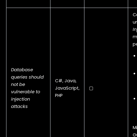
C
u
In
m
p
Database
queries should
C#, Java,
not be
JavaScript,
▢
vulnerable to
PHP
injection
attacks
Mi
G