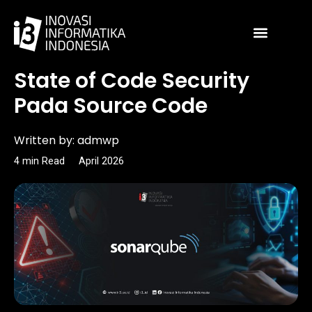
Skip
to
content
Article
State of Code Security
Pada Source Code
Written by:
admwp
4
min
Read
April 2026