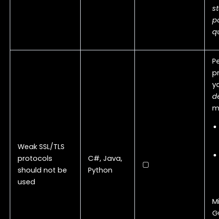
s
p
q
P
p
y
d
m
Weak SSL/TLS
protocols
C#, Java,
▢
should not be
Python
used
Mi
G