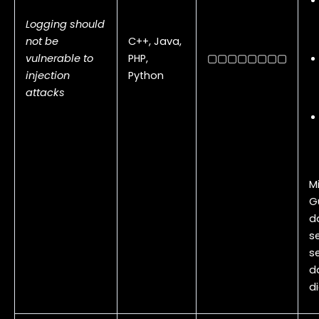
Logging should
not be
C++, Java,
vulnerable to
PHP,
▢▢▢▢▢▢▢▢
injection
Python
attacks
Mi
G
d
s
s
d
di