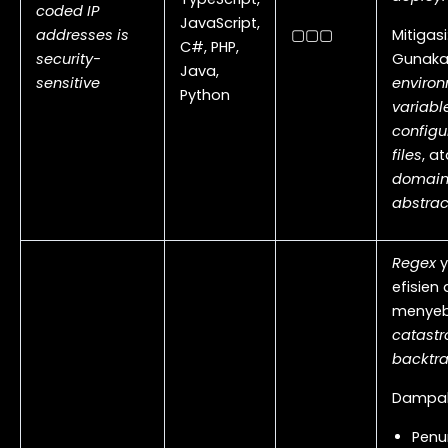
coded IP
JavaScript,
addresses is
▢▢▢
Mitigasi
C#, PHP,
security-
Gunak
Java,
sensitive
enviro
Python
variabl
configu
files
, a
domai
abstrac
Regex
y
efisien
menye
catastr
backtr
Dampak
Penu