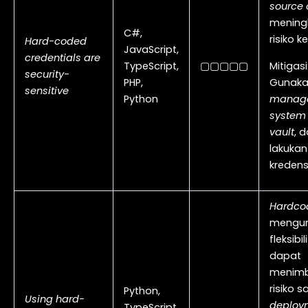
source
mening
C#,
risiko 
Hard-coded
JavaScript,
credentials are
TypeScript,
▢▢▢▢▢
Mitigasi
security-
PHP,
Gunak
sensitive
Python
manag
system
vault
, 
lakukan
kredensi
Hardco
mengur
fleksibi
dapat
menimb
risiko s
Python,
Using hard-
deploy
TypeScript,