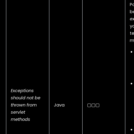
P
b
e
y
t
m
Exceptions
should not be
thrown from
Java
▢▢▢
servlet
methods