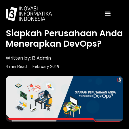
Skip
to
content
Article
Siapkah Perusahaan Anda
Menerapkan DevOps?
Written by:
i3 Admin
4
min
Read
February 2019