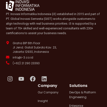
PT. Inovasi Informatika Indonesia (i3) established in 2015 and part of
PT. Global Inovasi Semesta (GIST) works alongside customers to
align technology with real business priorities. i3 is supported by a
team of 70+ skilled and well-experienced consultants with 230+
certifications to assist your business needs.
Graha BIP 6th Floor
Jl Jend. Gatot Subroto Kav. 23,
Jakarta 12930, Indonesia
info@i-3.co.id
(+62) 21 290 23393
I
Y
F
L
n
o
a
i
Company
Solutions
s
u
c
n
Our Company
DevOps & Platform
t
t
e
k
Engineering
a
u
b
e
Insight
g
b
o
d
Enterprise