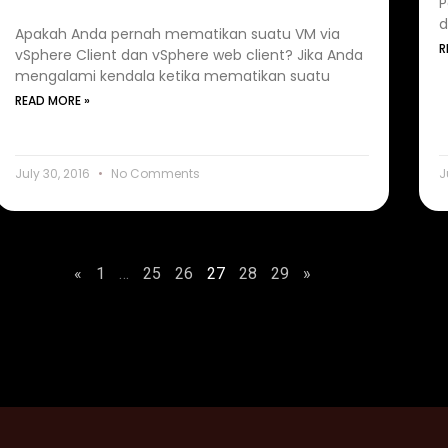
P
d
Apakah Anda pernah mematikan suatu VM via
R
vSphere Client dan vSphere web client? Jika Anda
mengalami kendala ketika mematikan suatu
READ MORE »
July 30, 2016
No Comments
J
«
1
…
25
26
27
28
29
»