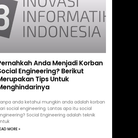
Pernahkah Anda Menjadi Korban
Social Engineering? Berikut
Merupakan Tips Untuk
Menghindarinya
anpa anda ketahui mungkin anda adalah korban
ari social engineering. Lantas apa itu social
ngineering? Social Engineering adalah teknik
ntuk
EAD MORE »