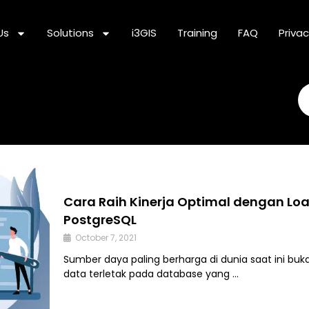
Us
Solutions
i3GIS
Training
FAQ
Privac
Se
Cara Raih Kinerja Optimal dengan Loa
PostgreSQL
October 7, 2021
Sumber daya paling berharga di dunia saat ini buk
data terletak pada database yang …