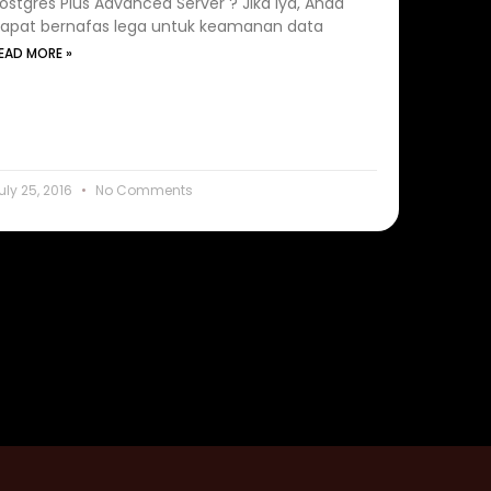
ostgres Plus Advanced Server ? Jika iya, Anda
apat bernafas lega untuk keamanan data
EAD MORE »
uly 25, 2016
No Comments