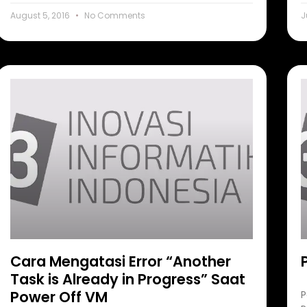
August 5, 2016
No Comments
J
Cara Mengatasi Error “Another
Task is Already in Progress” Saat
Power Off VM
P