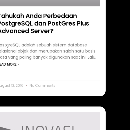
Tahukah Anda Perbedaan
PostgreSQL dan PostGres Plus
Advanced Server?
ostgreSQL adalah sebuah sistem database
elasional objek dan merupakan salah satu basis
ata yang paling banyak digunakan saat ini. Lalu,
EAD MORE »
ugust 12, 2016
No Comments