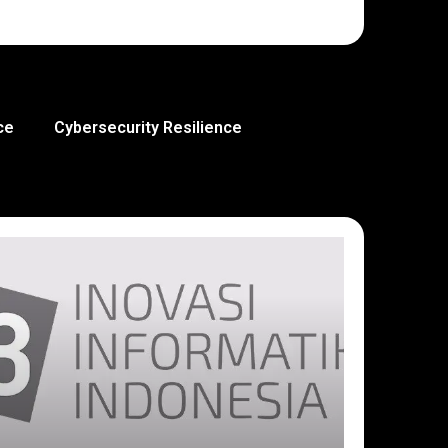
ce
Cybersecurity Resilience