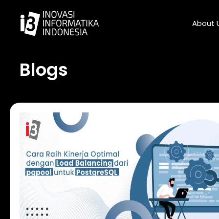
Skip
to
About 
content
Blogs