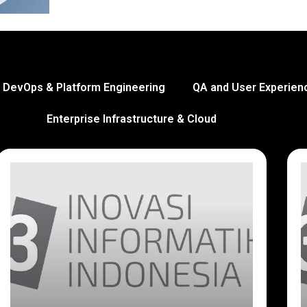
DevOps & Platform Engineering
QA and User Experien
Enterprise Infrastructure & Cloud
Page
Page
Page
Page
Page
Page