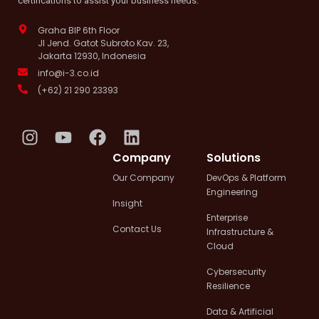
certifications to assist your business needs.
Graha BIP 6th Floor
Jl Jend. Gatot Subroto Kav. 23,
Jakarta 12930, Indonesia
info@i-3.co.id
(+62) 21 290 23393
I
Y
F
L
n
o
a
i
Company
Solutions
s
u
c
n
Our Company
DevOps & Platform
t
t
e
k
Engineering
a
u
b
e
Insight
g
b
o
d
Enterprise
Contact Us
Infrastructure &
r
e
o
i
Cloud
a
k
n
m
Cybersecurity
Resilience
Data & Artificial