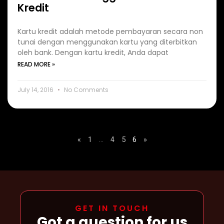
Kredit
Kartu kredit adalah metode pembayaran secara non
tunai dengan menggunakan kartu yang diterbitkan
oleh bank. Dengan kartu kredit, Anda dapat
READ MORE »
July 14, 2016
No Comments
«
1
…
4
5
6
»
GET IN TOUCH
Got a question for us