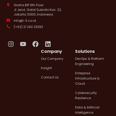
Graha BIP 6th Floor
Jl Jend. Gatot Subroto Kav. 23,
Jakarta 12930, Indonesia
info@i-3.co.id
(+62) 21 290 23393
I
Y
F
L
n
o
a
i
Company
Solutions
s
u
c
n
Our Company
DevOps & Platform
t
t
e
k
Engineering
a
u
b
e
Insight
g
b
o
d
Enterprise
Contact Us
Infrastructure &
r
e
o
i
Cloud
a
k
n
m
Cybersecurity
Resilience
Data & Artificial
Intelligence