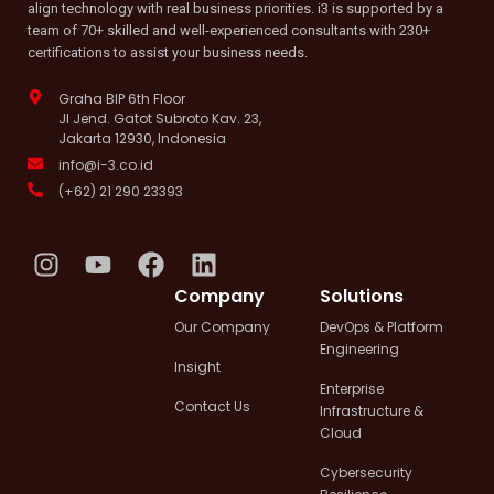
align technology with real business priorities. i3 is supported by a
team of 70+ skilled and well-experienced consultants with 230+
certifications to assist your business needs.
Graha BIP 6th Floor
Jl Jend. Gatot Subroto Kav. 23,
Jakarta 12930, Indonesia
info@i-3.co.id
(+62) 21 290 23393
I
Y
F
L
n
o
a
i
Company
Solutions
s
u
c
n
Our Company
DevOps & Platform
t
t
e
k
Engineering
a
u
b
e
Insight
g
b
o
d
Enterprise
Contact Us
Infrastructure &
r
e
o
i
Cloud
a
k
n
m
Cybersecurity